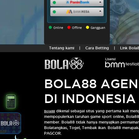
Online
Offline
Gangguan
Tentang kami
|
Cara Betting
|
Link Bola
Lisensi
BOLA88 AGEN
DI INDONESIA
dikenal sebagai situs yang pertama kali men
Bola88
mempopulerkan taruhan game sport online, Bola88
member. Bola88 tidak hanya menyajikan permainan s
Bolatangkas, Togel, Tembak ikan. Bola88 merupakan 
PAGCOR.