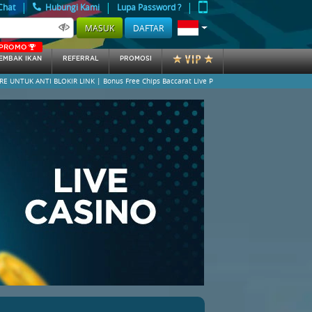
|
|
|
Chat
Hubungi Kami
Lupa Password ?
DAFTAR
PROMO
EMBAK IKAN
REFERRAL
PROMOSI
ANTI BLOKIR LINK | Bonus Free Chips Baccarat Live Proxy 500k | Bonus Point Reward Bola8