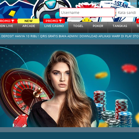
|
Download APK
Live 
PROMO
NEW
PROMO
IDN LIVE
ARCADE
LIVE CASINO
TOGEL
POKER
TANGKAS
T
T HANYA 10 RIBU ! QRIS GRATIS BIAYA ADMIN! DOWNLOAD APLIKASI WARP DI PLAY STORE UNTUK 