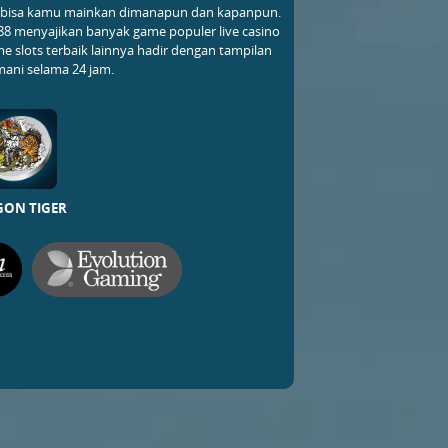
ng bisa kamu mainkan dimanapun dan kapanpun.
88 menyajikan banyak game populer live casino
me slots terbaik lainnya hadir dengan tampilan
mani selama 24 jam.
ON TIGER