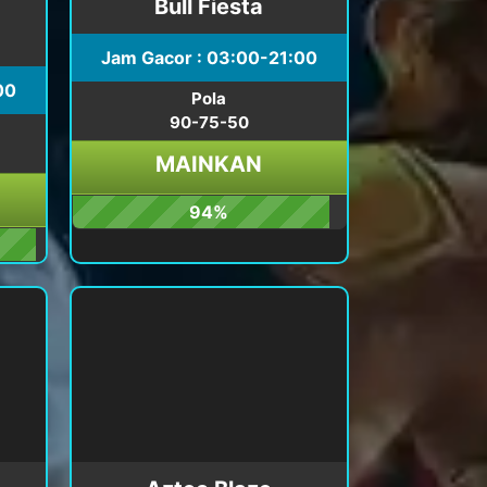
Bull Fiesta
Jam Gacor : 03:00-21:00
00
Pola
90-75-50
MAINKAN
94%