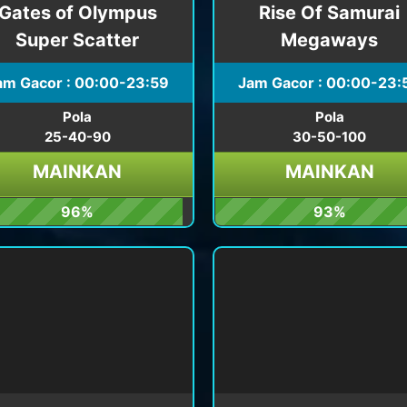
Gates of Olympus
Rise Of Samurai
Super Scatter
Megaways
am Gacor : 00:00-23:59
Jam Gacor : 00:00-23:
Pola
Pola
25-40-90
30-50-100
MAINKAN
MAINKAN
96%
93%