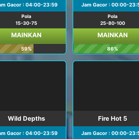
am Gacor : 04:00-23:59
Jam Gacor : 00:00-23:
Pola
Pola
15-30-75
25-80-100
MAINKAN
MAINKAN
59%
86%
Wild Depths
Fire Hot 5
am Gacor : 04:00-23:59
Jam Gacor : 00:00-23: