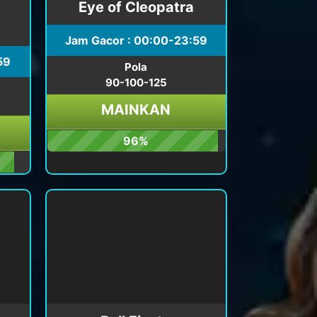
Eye of Cleopatra
Jam Gacor : 00:00-23:59
59
Pola
90-100-125
MAINKAN
96%