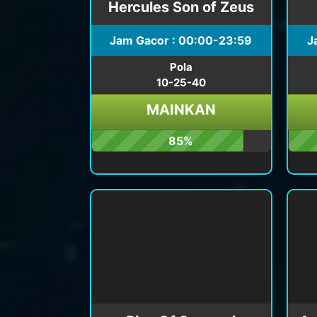
Hercules Son of Zeus
Jam Gacor : 00:00-23:59
J
Pola
10-25-40
MAINKAN
85%