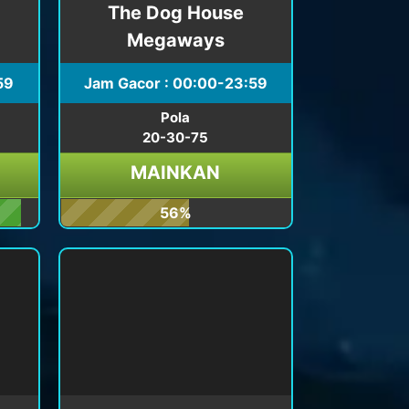
The Dog House
Megaways
59
Jam Gacor : 00:00-23:59
Pola
20-30-75
MAINKAN
56%