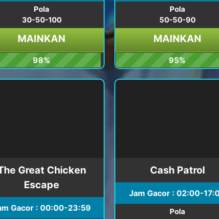
Pola
Pola
30-50-100
50-50-90
MAINKAN
MAINKAN
98%
95%
The Great Chicken
Cash Patrol
Escape
Jam Gacor : 02:00-17:
am Gacor : 00:00-23:59
Pola