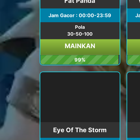
Fat Panda
Jam Gacor : 00:00-23:59
J
Pola
30-50-100
MAINKAN
99%
Eye Of The Storm