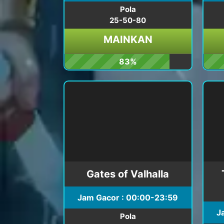
Pola
25-50-80
MAINKAN
83%
Gates of Valhalla
Jam Gacor : 00:00-23:59
J
Pola